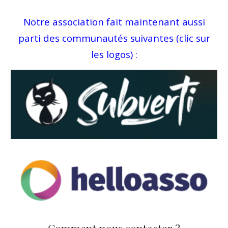
Notre association fait maintenant aussi
parti des communautés suivantes (clic sur
les logos) :
Comment nous contacter ?