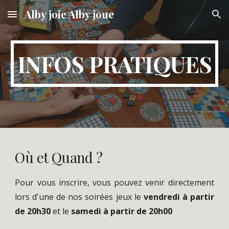
Alby joie Alby joue
Skip to main content
Skip to navigation
INFOS PRATIQUES
Où et Quand ?
Pour vous inscrire, vous pouvez venir directement
lors d'une de nos soirées jeux le
vendredi à partir
de 20h
3
0
et le
samedi
à partir de 20h00