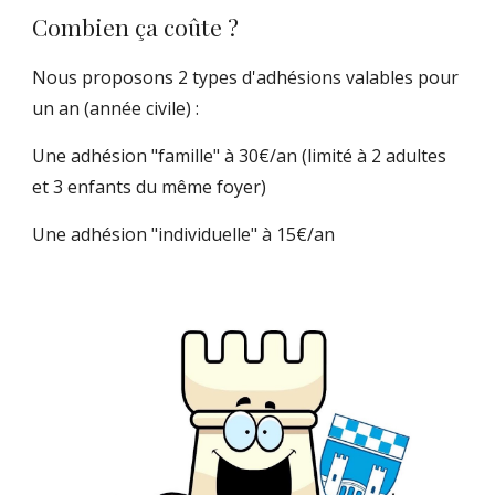
Combien ç
a
coûte ?
Nous proposons 2
types d'adhésions valables pour
un an (année civile) :
Un
e adhésion
"famille
"
à 30€/an
(
limité à
2 adultes
et 3 enfants du même foyer
)
Un
e adhésion "
individuel
le"
à 15€/an